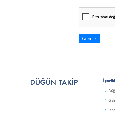
Gönder
DÜĞÜN TAKIP
İçerik
Düğ
Gizl
İad