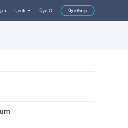
işim
İçerik
Üye Ol
Üye Girişi
rum