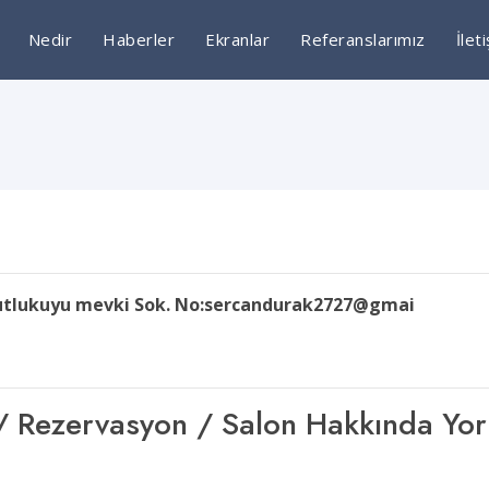
Nedir
Haberler
Ekranlar
Referanslarımız
İlet
 Tutlukuyu mevki Sok. No:sercandurak2727@gmai
şim / Rezervasyon / Salon Hakkında Yo