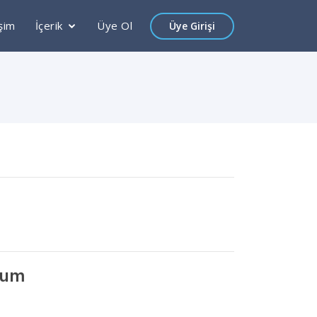
işim
İçerik
Üye Ol
Üye Girişi
rum