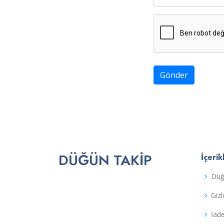
Gönder
DÜĞÜN TAKIP
İçerik
Düğ
Gizl
İad