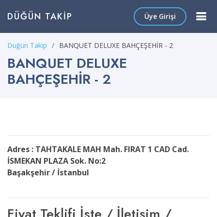
DÜĞÜN TAKIP
Üye Girişi
Düğün Takip
BANQUET DELUXE BAHÇEŞEHİR - 2
BANQUET DELUXE
BAHÇEŞEHİR - 2
Adres : TAHTAKALE MAH Mah. FIRAT 1 CAD Cad.
İSMEKAN PLAZA Sok. No:2
Başakşehir / İstanbul
Fiyat Teklifi İste / İletişim /