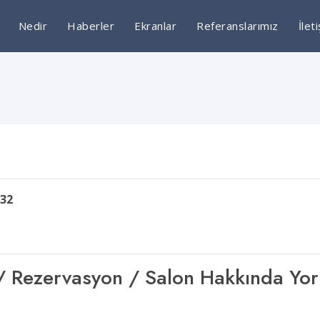
Nedir
Haberler
Ekranlar
Referanslarımız
İlet
132
şim / Rezervasyon / Salon Hakkında Yo