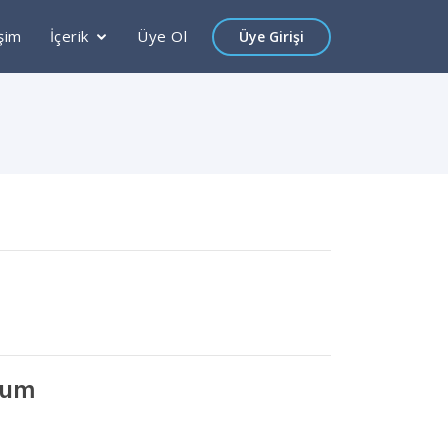
işim
İçerik
Üye Ol
Üye Girişi
rum