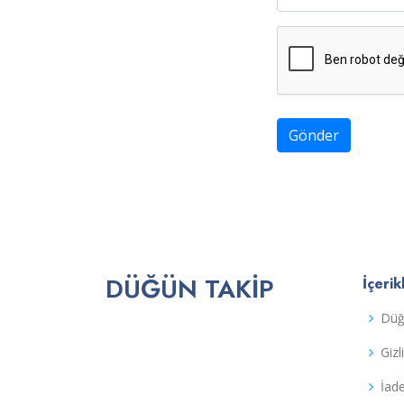
Gönder
DÜĞÜN TAKIP
İçerik
Düğ
Gizl
İad