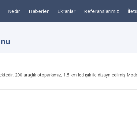
Nedir
Haberler
Ekranlar
Referanslarımız
İlet
onu
ktedir. 200 araçlık otoparkımız, 1,5 km led ışık ile dizayn edilmiş Mo