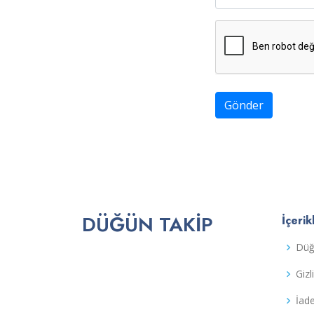
Gönder
DÜĞÜN TAKIP
İçerik
Düğ
Gizl
İad