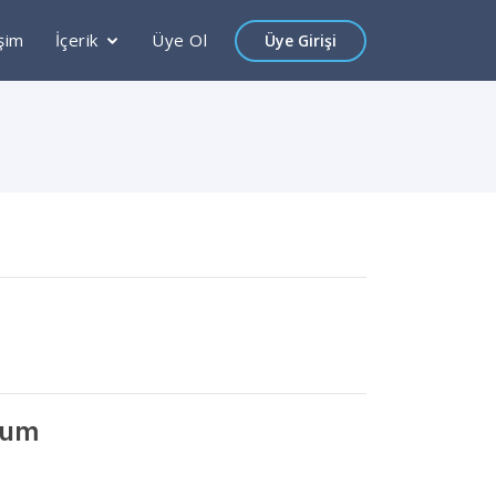
işim
İçerik
Üye Ol
Üye Girişi
rum