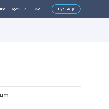
işim
İçerik
Üye Ol
Üye Girişi
rum