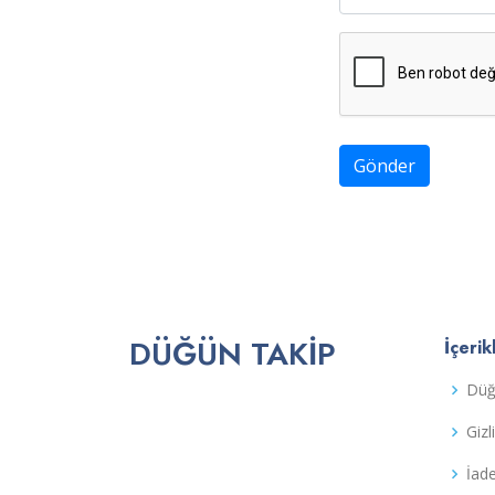
Gönder
DÜĞÜN TAKIP
İçerik
Düğ
Gizl
İad