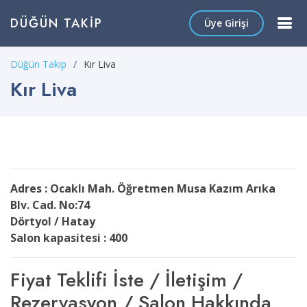
DÜĞÜN TAKIP
Üye Girişi
Düğün Takip
Kır Liva
Kır Liva
Adres : Ocaklı Mah. Öğretmen Musa Kazım Arıka
Blv. Cad. No:74
Dörtyol / Hatay
Salon kapasitesi : 400
Fiyat Teklifi İste / İletişim /
Rezervasyon / Salon Hakkında