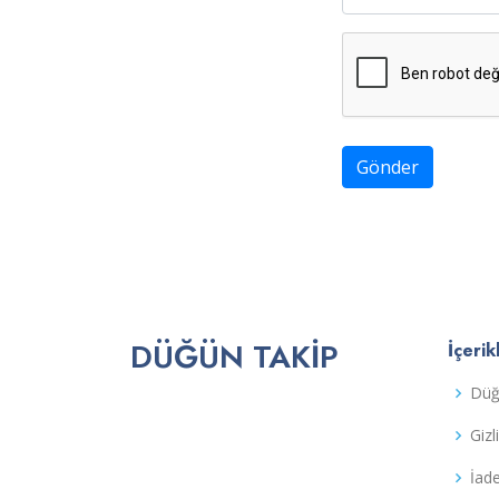
Gönder
DÜĞÜN TAKIP
İçerik
Düğ
Gizl
İad