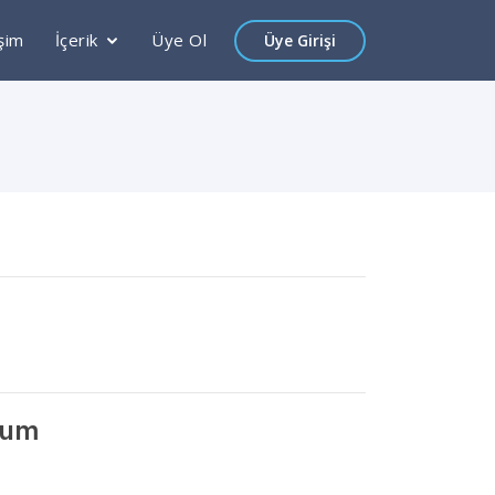
işim
İçerik
Üye Ol
Üye Girişi
rum