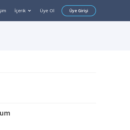
işim
İçerik
Üye Ol
Üye Girişi
rum