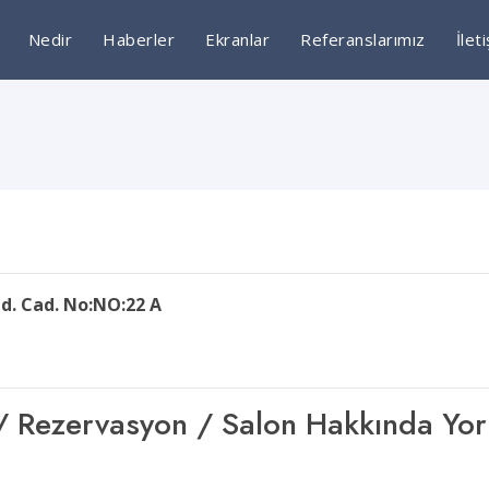
Nedir
Haberler
Ekranlar
Referanslarımız
İlet
d. Cad. No:NO:22 A
şim / Rezervasyon / Salon Hakkında Yo