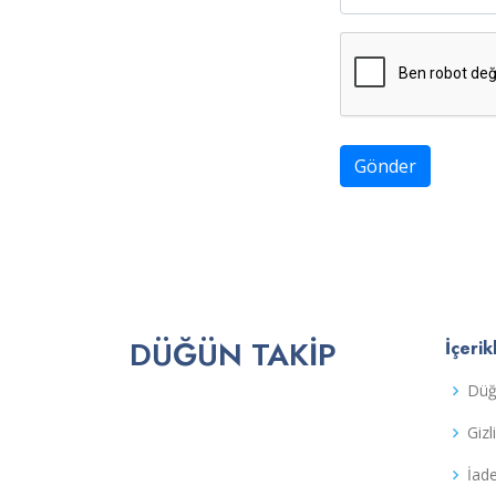
Gönder
DÜĞÜN TAKIP
İçerik
Düğ
Gizl
İad