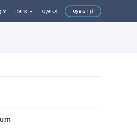
işim
İçerik
Üye Ol
Üye Girişi
rum