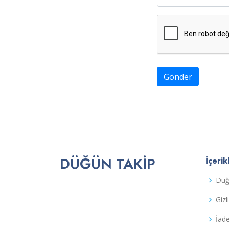
Gönder
DÜĞÜN TAKIP
İçerik
Düğ
Gizl
İad