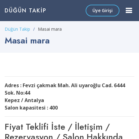
DÜĞÜN TAKIP
Üye Girişi
Düğün Takip
Masai mara
Masai mara
Adres : Fevzi çakmak Mah. Ali uyaroğlu Cad. 6444
Sok. No:44
Kepez / Antalya
Salon kapasitesi : 400
Fiyat Teklifi İste / İletişim /
Rezervasyon / Salon Hakkında