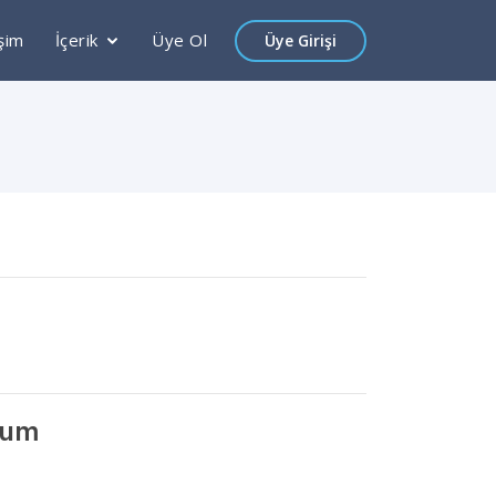
işim
İçerik
Üye Ol
Üye Girişi
rum