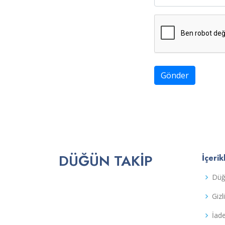
Gönder
DÜĞÜN TAKIP
İçerik
Düğ
Gizl
İad