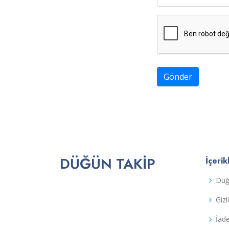
Gönder
DÜĞÜN TAKIP
İçerik
Düğ
Gizl
İad