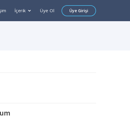
işim
İçerik
Üye Ol
Üye Girişi
rum